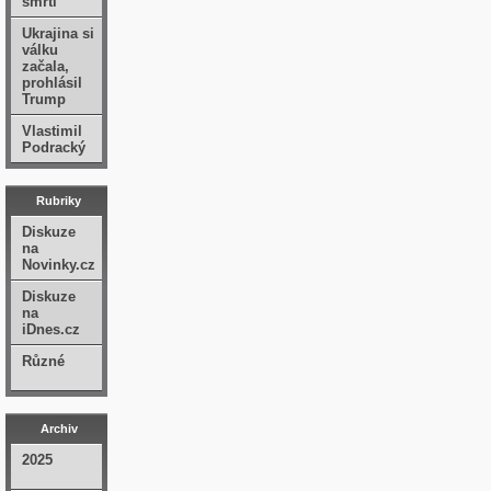
smrti
Ukrajina si
válku
začala,
prohlásil
Trump
Vlastimil
Podracký
Rubriky
Diskuze
na
Novinky.cz
Diskuze
na
iDnes.cz
Různé
Archiv
2025