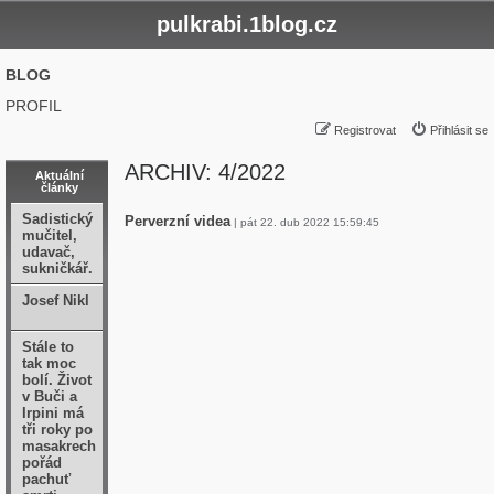
pulkrabi.1blog.cz
BLOG
PROFIL
Registrovat
Přihlásit se
ARCHIV: 4/2022
Aktuální
články
Sadistický
Perverzní videa
| pát 22. dub 2022 15:59:45
mučitel,
udavač,
sukničkář.
Josef Nikl
Stále to
tak moc
bolí. Život
v Buči a
Irpini má
tři roky po
masakrech
pořád
pachuť