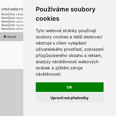
Používáme soubory
OPRÁVNĚNÍ FÓRA
Nemůžete
zakládat nová témata v tomto fóru
cookies
Nemůžete
odpovídat v tomto fóru
Nemůžete
upravovat své příspěvky v tomto fóru
Nemůžete
mazat své příspěvky v tomto fóru
Nemůžete
přikládat soubory v tomto fóru
Tyto webové stránky používají
soubory cookies a další sledovací
Obsah
Všechny časy jsou v
UTC+02:00
nástroje s cílem vylepšení
2020 © ASTRA - CZ s.r.o.
uživatelského prostředí, zobrazení
Založeno na
phpBB
® Forum Software © phpBB Limited
Český překlad –
phpBB.cz
přizpůsobeného obsahu a reklam,
Optimized by:
phpBB SEO
analýzy návštěvnosti webových
Soukromí
|
Podmínky
stránek a zjištění zdroje
návštěvnosti.
Aktualizujte předvolby souborů cookies
OK
Upravit mé předvolby