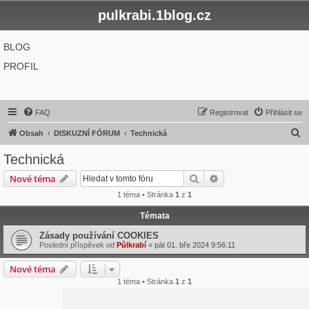
pulkrabi.1blog.cz
BLOG
PROFIL
FAQ
Registrovat
Přihlásit se
H
Obsah
DISKUZNÍ FÓRUM
Technická
l
Technická
e
Hledat
Pokročilé hledání
Nové téma
d
1 téma • Stránka
1
z
1
a
Témata
t
Zásady používání COOKIES
Poslední příspěvek od
Půlkrabí
«
pát 01. bře 2024 9:56:11
Nové téma
1 téma • Stránka
1
z
1
Přejít na