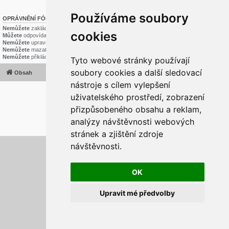
Používáme soubory
OPRÁVNĚNÍ FÓRA
Nemůžete
zakládat nová témata v tomto fóru
cookies
Můžete
odpovídat v tomto fóru
Nemůžete
upravovat své příspěvky v tomto fóru
Nemůžete
mazat své příspěvky v tomto fóru
Nemůžete
přikládat soubory v tomto fóru
Tyto webové stránky používají
soubory cookies a další sledovací
Obsah
Všechny časy jsou v
UTC+02:00
nástroje s cílem vylepšení
2020 © ASTRA - CZ s.r.o.
uživatelského prostředí, zobrazení
Založeno na
phpBB
® Forum Software © phpBB Limited
Český překlad –
phpBB.cz
přizpůsobeného obsahu a reklam,
Optimized by:
phpBB SEO
analýzy návštěvnosti webových
Soukromí
|
Podmínky
stránek a zjištění zdroje
návštěvnosti.
Aktualizujte předvolby souborů cookies
OK
Upravit mé předvolby