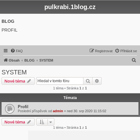
pulkrabi.1blog.cz
BLOG
PROFIL
FAQ
Registrovat
Přihlásit se
H
Obsah
BLOG
SYSTEM
l
SYSTEM
e
Hledat
Pokročilé hledání
Nové téma
d
1 téma • Stránka
1
z
1
a
Témata
t
Profil
Poslední příspěvek od
admin
«
ned 30. srp 2020 11:15:02
Nové téma
1 téma • Stránka
1
z
1
Přejít na