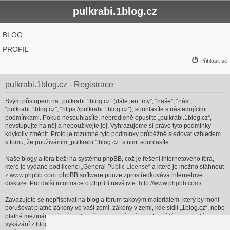
pulkrabi.1blog.cz
BLOG
PROFIL
Přihlásit se
pulkrabi.1blog.cz - Registrace
Svým přístupem na „pulkrabi.1blog.cz“ (dále jen “my”, “naše”, “nás”,
“pulkrabi.1blog.cz”, “https://pulkrabi.1blog.cz”), souhlasíte s následujícími
podmínkami. Pokud nesouhlasíte, neprodleně opusťte „pulkrabi.1blog.cz“,
nevstupujte na něj a nepoužívejte jej. Vyhrazujeme si právo tyto podmínky
kdykoliv změnit. Proto je rozumné tyto podmínky průběžně sledovat vzhledem
k tomu, že používáním „pulkrabi.1blog.cz“ s nimi souhlasíte.
Naše blogy a fóra beží na systému phpBB, což je řešení internetového fóra,
které je vydané pod licencí „
General Public License
“ a které je možno stáhnout
z
www.phpbb.com
. phpBB software pouze zprostředkovává internetové
diskuze. Pro další informace o phpBB navštivte:
http://www.phpbb.com/
.
Zavazujete se nepřispívat na blog a fórum takovým materiálem, který by mohl
porušovat platné zákony ve vaší zemi, zákony v zemi, kde sídlí „1blog.cz“, nebo
platné mezinárodní právo. Tato činnost může vést k okamžitému a trvalému
vykázání z blogu a fóra a/nebo upozornění vašeho poskytovatele internetových