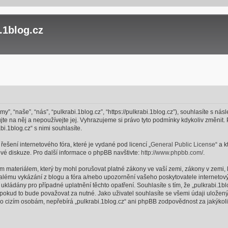
.1blog.cz
my”, “naše”, “nás”, “pulkrabi.1blog.cz”, “https://pulkrabi.1blog.cz”), souhlasíte s n
jte na něj a nepoužívejte jej. Vyhrazujeme si právo tyto podmínky kdykoliv změnit
i.1blog.cz“ s nimi souhlasíte.
ešení internetového fóra, které je vydané pod licencí „
General Public License
“ a 
é diskuze. Pro další informace o phpBB navštivte:
http://www.phpbb.com/
.
m materiálem, který by mohl porušovat platné zákony ve vaší zemi, zákony v zemi, 
valému vykázání z blogu a fóra a/nebo upozornění vašeho poskytovatele internetový
kládány pro případné uplatnění těchto opatření. Souhlasíte s tím, že „pulkrabi.1blo
okud to bude považovat za nutné. Jako uživatel souhlasíte se všemi údaji uloženým
o cizím osobám, nepřebírá „pulkrabi.1blog.cz“ ani phpBB zodpovědnost za jakýkoliv