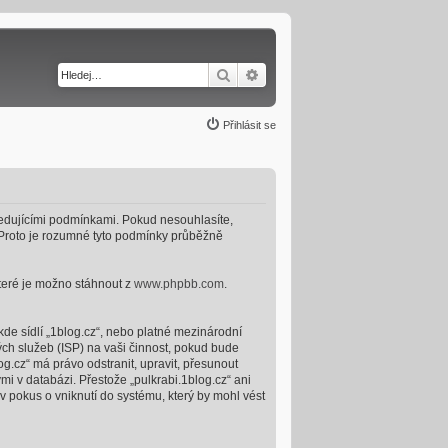
Hledat
Pokročilé hledání
Přihlásit se
ásledujícími podmínkami. Pokud nesouhlasíte,
. Proto je rozumné tyto podmínky průběžně
které je možno stáhnout z
www.phpbb.com
.
kde sídlí „1blog.cz“, nebo platné mezinárodní
ch služeb (ISP) na vaši činnost, pokud bude
g.cz“ má právo odstranit, upravit, přesunout
i v databázi. Přestože „pulkrabi.1blog.cz“ ani
 pokus o vniknutí do systému, který by mohl vést