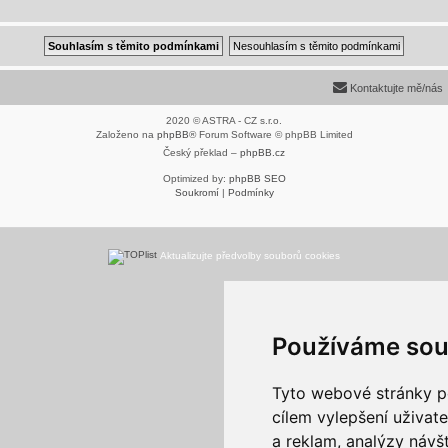
Kontaktujte mě/nás
2020 © ASTRA - CZ s.r.o.
Založeno na
phpBB
® Forum Software © phpBB Limited
Český překlad –
phpBB.cz
Optimized by:
phpBB SEO
Soukromí
|
Podmínky
Aktualizujte předvolby souborů cookies
Používáme sou
Tyto webové stránky po
cílem vylepšení uživat
a reklam, analýzy návš