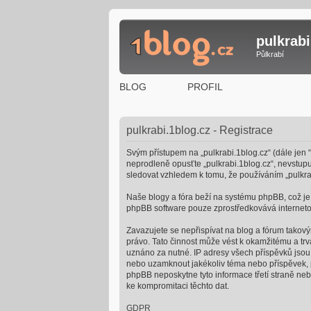
pulkrabi
Půlkrabí
BLOG
PROFIL
pulkrabi.1blog.cz - Registrace
Svým přístupem na „pulkrabi.1blog.cz“ (dále jen “
neprodleně opusťte „pulkrabi.1blog.cz“, nevstupu
sledovat vzhledem k tomu, že používáním „pulkrab
Naše blogy a fóra beží na systému phpBB, což je ř
phpBB software pouze zprostředkovává internetov
Zavazujete se nepřispívat na blog a fórum takový
právo. Tato činnost může vést k okamžitému a tr
uznáno za nutné. IP adresy všech příspěvků jsou u
nebo uzamknout jakékoliv téma nebo příspěvek, p
phpBB neposkytne tyto informace třetí straně neb
ke kompromitaci těchto dat.
GDPR