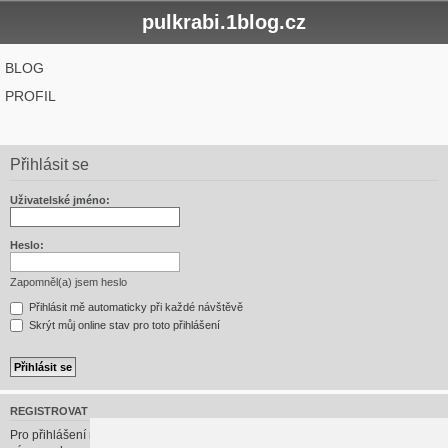
pulkrabi.1blog.cz
BLOG
PROFIL
Přihlásit se
Uživatelské jméno:
Heslo:
Zapomněl(a) jsem heslo
Přihlásit mě automaticky při každé návštěvě
Skrýt můj online stav pro toto přihlášení
REGISTROVAT
Pro přihlášení musíte být registrován/a. Registrace trvá jen pár vteřin a dává