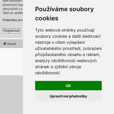
vám mnohem větší možnosti. Administrátor blogu též může dávat rozšířené
pravomoci registrovaným uživatelům. Před registrací se ujistěte, že jste se
Používáme soubory
obeznámili s našimi podmínkami pro použití a s dalšími pravidly a ujednáními.
Také se ujistěte, že si přečtete jakákoliv pravidla, která se na fóru objeví.
cookies
Podmínky pro užívání
|
Ochrana soukromí
Tyto webové stránky používají
Registrovat
soubory cookies a další sledovací
nástroje s cílem vylepšení
Obsah
Všechny časy jsou v
UTC+02:00
uživatelského prostředí, zobrazení
2020 © ASTRA - CZ s.r.o.
přizpůsobeného obsahu a reklam,
Založeno na
phpBB
® Forum Software © phpBB Limited
analýzy návštěvnosti webových
Český překlad –
phpBB.cz
stránek a zjištění zdroje
Optimized by:
phpBB SEO
Soukromí
|
Podmínky
návštěvnosti.
Aktualizujte předvolby souborů cookies
OK
Upravit mé předvolby