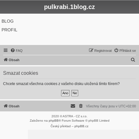
pulkrabi.1blog.cz
BLOG
PROFIL
FAQ
Registrovat
Přihlásit se
H
Obsah
l
Smazat cookies
e
d
Chcete smazat všechna cookies z vašeho disku uložená tímto fórem?
a
t
Obsah
Všechny časy jsou v
UTC+02:00
2020 © ASTRA - CZ s.r.o.
Založeno na
phpBB
® Forum Software © phpBB Limited
Český překlad –
phpBB.cz
Optimized by:
phpBB SEO
Soukromí
|
Podmínky