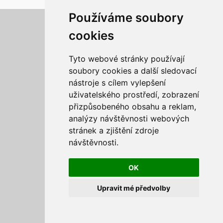
Používáme soubory
Aktualizujte předvolby souborů cookies
cookies
Tyto webové stránky používají
soubory cookies a další sledovací
nástroje s cílem vylepšení
uživatelského prostředí, zobrazení
přizpůsobeného obsahu a reklam,
analýzy návštěvnosti webových
stránek a zjištění zdroje
návštěvnosti.
OK
Upravit mé předvolby