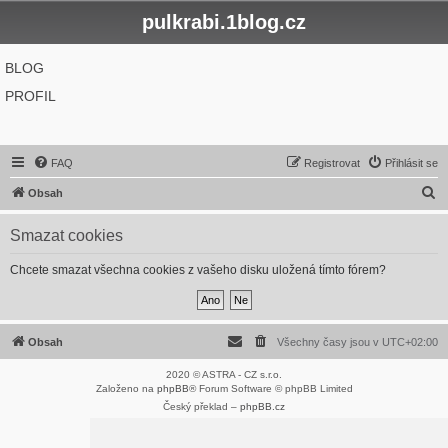
pulkrabi.1blog.cz
BLOG
PROFIL
FAQ
Registrovat
Přihlásit se
H
Obsah
l
Smazat cookies
e
d
Chcete smazat všechna cookies z vašeho disku uložená tímto fórem?
a
t
Obsah
Všechny časy jsou v
UTC+02:00
2020 © ASTRA - CZ s.r.o.
Založeno na
phpBB
® Forum Software © phpBB Limited
Český překlad –
phpBB.cz
Optimized by:
phpBB SEO
Soukromí
|
Podmínky