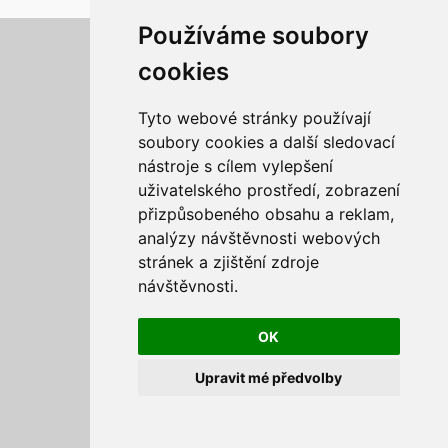
Používáme soubory
Aktualizujte předvolby souborů cookies
cookies
Tyto webové stránky používají
soubory cookies a další sledovací
nástroje s cílem vylepšení
uživatelského prostředí, zobrazení
přizpůsobeného obsahu a reklam,
analýzy návštěvnosti webových
stránek a zjištění zdroje
návštěvnosti.
OK
Upravit mé předvolby