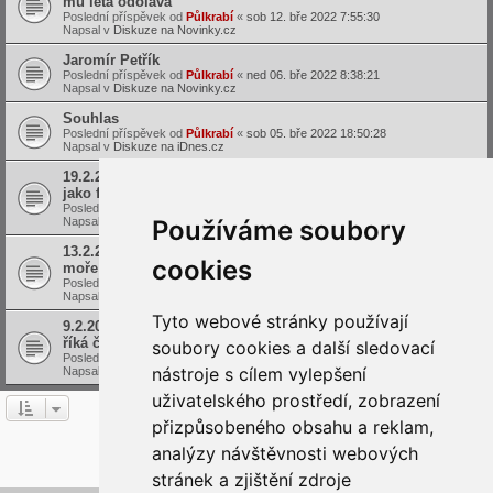
mu léta odolává
Poslední příspěvek od
Půlkrabí
«
sob 12. bře 2022 7:55:30
Napsal v
Diskuze na Novinky.cz
Jaromír Petřík
Poslední příspěvek od
Půlkrabí
«
ned 06. bře 2022 8:38:21
Napsal v
Diskuze na Novinky.cz
Souhlas
Poslední příspěvek od
Půlkrabí
«
sob 05. bře 2022 18:50:28
Napsal v
Diskuze na iDnes.cz
19.2.2022 Fotky nočního přesunu do Ruska: Děti, ženy a staří
jako figurky ve hře jiných
Poslední příspěvek od
Půlkrabí
«
ned 20. úno 2022 10:25:37
Napsal v
Diskuze na Novinky.cz
Používáme soubory
13.2.2022 Ruská ponorka proplula Bosporem do Černého
cookies
moře
Poslední příspěvek od
Půlkrabí
«
ned 13. úno 2022 20:11:53
Napsal v
Diskuze na Novinky.cz
Tyto webové stránky používají
9.2.2022 Do boje o Hrad můžu jet rudým doubledeckerem,
říká člen tvrdého jádra KSČM
soubory cookies a další sledovací
Poslední příspěvek od
Půlkrabí
«
čtv 10. úno 2022 7:34:14
nástroje s cílem vylepšení
Napsal v
Diskuze na Novinky.cz
uživatelského prostředí, zobrazení
přizpůsobeného obsahu a reklam,
Nalezeno 24 výsledků hledání • Stránka
1
z
1
analýzy návštěvnosti webových
Přejít na
stránek a zjištění zdroje