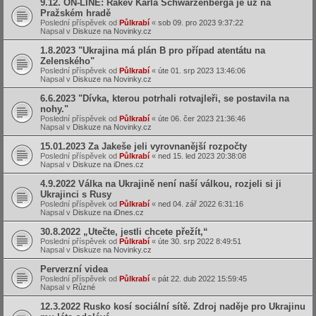
9.12. ON-LINE: Rakev Karla Schwarzenberga je už na
Pražském hradě
Poslední příspěvek od
Půlkrabí
«
sob 09. pro 2023 9:37:22
Napsal v
Diskuze na Novinky.cz
1.8.2023 "Ukrajina má plán B pro případ atentátu na
Zelenského"
Poslední příspěvek od
Půlkrabí
«
úte 01. srp 2023 13:46:06
Napsal v
Diskuze na Novinky.cz
6.6.2023 "Dívka, kterou potrhali rotvajleři, se postavila na
nohy."
Poslední příspěvek od
Půlkrabí
«
úte 06. čer 2023 21:36:46
Napsal v
Diskuze na Novinky.cz
15.01.2023 Za Jakeše jeli vyrovnanější rozpočty
Poslední příspěvek od
Půlkrabí
«
ned 15. led 2023 20:38:08
Napsal v
Diskuze na iDnes.cz
4.9.2022 Válka na Ukrajině není naší válkou, rozjeli si ji
Ukrajinci s Rusy
Poslední příspěvek od
Půlkrabí
«
ned 04. zář 2022 6:31:16
Napsal v
Diskuze na iDnes.cz
30.8.2022 „Utečte, jestli chcete přežít,“
Poslední příspěvek od
Půlkrabí
«
úte 30. srp 2022 8:49:51
Napsal v
Diskuze na Novinky.cz
Perverzní videa
Poslední příspěvek od
Půlkrabí
«
pát 22. dub 2022 15:59:45
Napsal v
Různé
12.3.2022 Rusko kosí sociální sítě. Zdroj naděje pro Ukrajinu