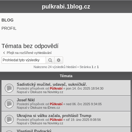
pulkrabi.1blog.cz
BLOG
PROFIL
Témata bez odpovědí
Přejít na rozšířené vyhledávání
Hledat
Pokročilé hledání
Nalezeno 24 výsledků hledání • Stránka
1
z
1
Témata
Sadistický mučitel, udavač, sukničkář.
Poslední příspěvek od
Půlkrabí
«
pon 14. črc 2025 18:54:30
Napsal v
Diskuze na Novinky.cz
Josef Nikl
Poslední příspěvek od
Půlkrabí
«
ned 06. črc 2025 9:34:05
Napsal v
Diskuze na iDnes.cz
Ukrajina si válku začala, prohlásil Trump
Poslední příspěvek od
Půlkrabí
«
stř 19. úno 2025 8:08:56
Napsal v
Diskuze na Novinky.cz
Vlastimil Podracký