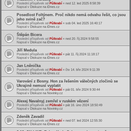
Poslední příspěvek od
Půlkrabí
«
ned 12. led 2025 8:58:39
Napsal v
Diskuze na iDnes.cz
Posedlost Foltýnem. Proč nikdo nemá odvahu řešit, co jsou
jeho svině zač?
Poslední příspěvek od
Půlkrabí
«
sob 04. led 2025 16:40:17
Napsal v
Diskuze na iDnes.cz
Štěpán Bicera
Poslední příspěvek od
Půlkrabí
«
ned 20. říj 2024 9:58:55
Napsal v
Diskuze na iDnes.cz
Jiří Medula
Poslední příspěvek od
Půlkrabí
«
pát 11. říj 2024 11:18:17
Napsal v
Diskuze na iDnes.cz
Jan Lněnička
Poslední příspěvek od
Půlkrabí
«
čtv 14. bře 2024 9:11:39
Napsal v
Diskuze na iDnes.cz
Varování z Bosny. Hon za řešením válečných zločinů se
Ukrajině nemusí vyplatit
Poslední příspěvek od
Půlkrabí
«
pát 01. bře 2024 9:30:44
Napsal v
Diskuze na Novinky.cz
Alexej Navalnyj zemřel v ruském vězení
Poslední příspěvek od
Půlkrabí
«
pát 16. úno 2024 18:50:49
Napsal v
Diskuze na Novinky.cz
Zdeněk Zavadil
Poslední příspěvek od
Půlkrabí
«
ned 07. led 2024 12:55:30
Napsal v
Diskuze na iDnes.cz