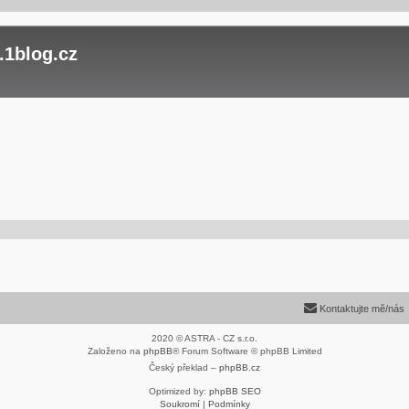
.1blog.cz
Kontaktujte mě/nás
2020 © ASTRA - CZ s.r.o.
Založeno na
phpBB
® Forum Software © phpBB Limited
Český překlad –
phpBB.cz
Optimized by:
phpBB SEO
Soukromí
|
Podmínky