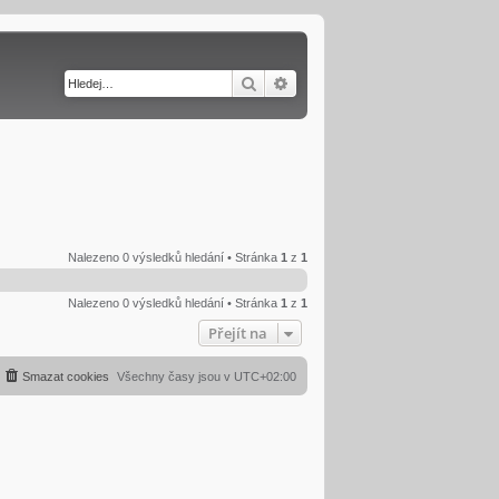
Hledat
Pokročilé hledání
Nalezeno 0 výsledků hledání • Stránka
1
z
1
Nalezeno 0 výsledků hledání • Stránka
1
z
1
Přejít na
Smazat cookies
Všechny časy jsou v
UTC+02:00