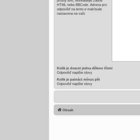
prostý text, nevkládejte žádné
HTML nebo BBCode. Adresa pro
odpověď na tento e-mail bude
nastavena na vaši.
Kolik je dvacet jedna děleno třemi
Odpověď napište slovy
Kolik je patnáct mínus pět
Odpověď napište slovy
Obsah