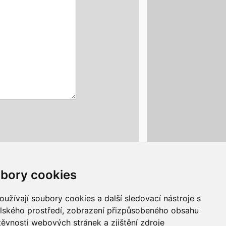
bory cookies
Smazat cookies
Všechny časy jsou v
UTC+02:00
užívají soubory cookies a další sledovací nástroje s
elského prostředí, zobrazení přizpůsobeného obsahu
těvnosti webových stránek a zjištění zdroje