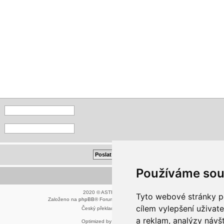
Používáme sou
Kontaktujte mě/nás
2020 © ASTRA - CZ s.r.o.
Tyto webové stránky po
Založeno na
phpBB
® Forum Software © phpBB Limited
cílem vylepšení uživat
Český překlad –
phpBB.cz
a reklam, analýzy návš
Optimized by:
phpBB SEO