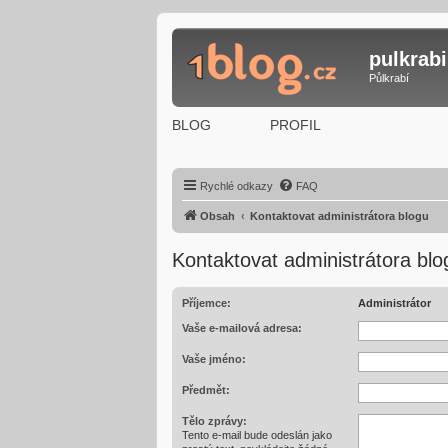
pulkrabi
Půlkrabí
BLOG
PROFIL
Rychlé odkazy
FAQ
Obsah
Kontaktovat administrátora blogu
Kontaktovat administrátora blo
Příjemce:
Administrátor
Vaše e-mailová adresa:
Vaše jméno:
Předmět:
Tělo zprávy:
Tento e-mail bude odeslán jako