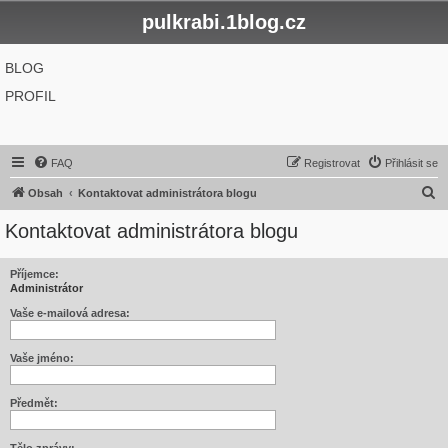
pulkrabi.1blog.cz
BLOG
PROFIL
FAQ
Registrovat
Přihlásit se
H
Obsah
Kontaktovat administrátora blogu
l
Kontaktovat administrátora blogu
e
d
Příjemce:
Administrátor
a
t
Vaše e-mailová adresa:
Vaše jméno:
Předmět: