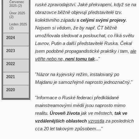
Červenec
ruské zpravodajství. Jaké překvapení, když se na
2025 (2)
obrazovce běžně objevují představitelé tzv.
Únor 2025
(2)
kolektivního západu
s celými svými projevy
.
Leden 2025
Nejsem si vědom, že by např. ČT běžně
(2)
umožňovala sledovat a poslouchat, co říká světu
2024
Lavrov, Putin a další představitelé Ruska. Čekal
2023
jsem podobné propagandistické praktiky i tam,
ale
věřte nebo ne,
není tomu tak
...
"
2022
"
Názor na kyjevský režim, instalovaný po
2021
Majdanu je samozřejmě naprosto jednoznačný.
"
2020
"
Informace o Ruské federaci předkládané
mainstreamovými médií jsou naprosto mimo
realitu.
Úroveň života
jak ve městech,
tak ve
vzdálenějších oblastech
vzrostla
za posledních
cca 20 let takovým způsobem....
"