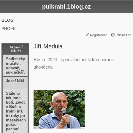
pulkrabi.1blog.cz
BLOG
PROFIL
Registrovat
Přihlásit se
Jiří Medula
Aktuální
články
Sadistický
Rusko 2024 - speciální turistická operace
mučitel,
ukončena
udavač,
sukničkář.
Josef Nikl
Stále to
tak moc
bolí. Život
v Buči a
Irpini má
tři roky po
masakrech
pořád
pachuť