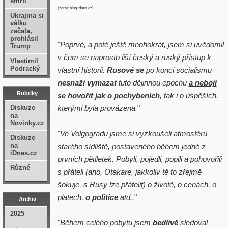
smrti
(zdroj: blog.idnes.cz)
Ukrajina si
válku
začala,
prohlásil
"
Poprvé, a poté ještě mnohokrát, jsem si uvědomil
Trump
v čem se naprosto liší český a ruský přístup k
Vlastimil
Podracký
vlastní historii.
Rusové se
po konci socialismu
nesnaží vymazat
tuto dějinnou epochu
a nebojí
Rubriky
se hovořit jak o pochybeních
, tak i o úspěších,
Diskuze
kterými byla provázena.
"
na
Novinky.cz
"
Ve Volgogradu jsme si vyzkoušeli atmosféru
Diskuze
na
starého sídliště, postaveného během jedné z
iDnes.cz
prvních pětiletek. Pobyli, pojedli, popili a pohovořili
Různé
s přáteli (ano, Otakare, jakkoliv tě to zřejmě
šokuje, s Rusy lze přátelit) o životě, o cenách, o
platech,
o politice
atd..
"
Archiv
2025
"
Během celého pobytu
jsem
bedlivě
sledoval