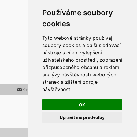
Používáme soubory
cookies
Štítky:
Medula
iDnes
Tyto webové stránky používají
soubory cookies a další sledovací
nástroje s cílem vylepšení
r
Odpovědět
uživatelského prostředí, zobrazení
1 příspěvek • Stránka
1
z
1
přizpůsobeného obsahu a reklam,
analýzy návštěvnosti webových
stránek a zjištění zdroje
návštěvnosti.
Kontaktujte mě/nás
Smazat cookies
Všechny časy jsou v
UTC+02:00
2020 © ASTRA - CZ s.r.o.
OK
Založeno na
phpBB
® Forum Software © phpBB Limited
Český překlad –
phpBB.cz
Upravit mé předvolby
Optimized by:
phpBB SEO
Soukromí
|
Podmínky
Aktualizujte předvolby souborů cookies